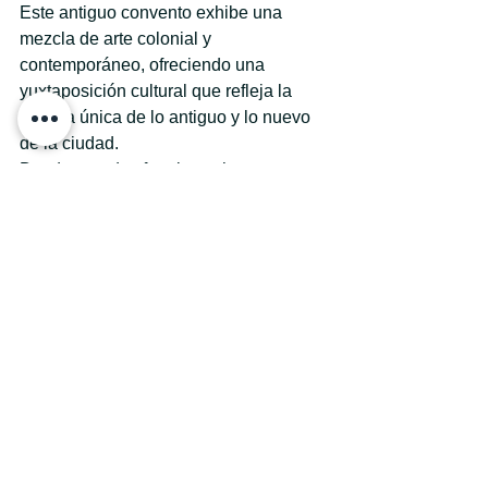
Este antiguo convento exhibe una 
mezcla de arte colonial y 
contemporáneo, ofreciendo una 
yuxtaposición cultural que refleja la 
mezcla única de lo antiguo y lo nuevo 
de la ciudad.
Desde grandes fortalezas hasta 
encantadoras plazas, los sitios 
históricos de Cartagena ofrecen una 
ventana a un pasado que sigue dando 
forma a la ciudad en la actualidad. 
Durante su estadía en 
Anaho Beach 
Club
 , asegúrese de explorar estos 
lugares icónicos para sumergirse por 
completo en la rica historia y cultura 
que definen a esta joya del Caribe.
Actividades