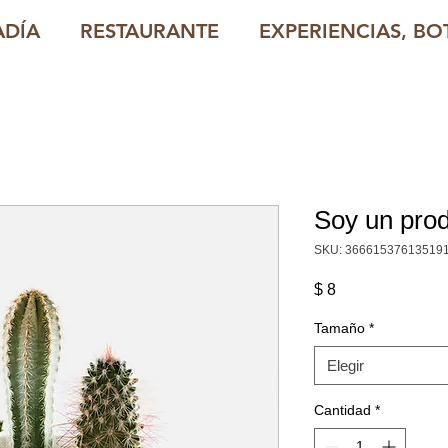
ADÍA
RESTAURANTE
EXPERIENCIAS, BOT
Soy un pro
SKU: 36661537613519
Precio
$ 8
Tamaño
*
Elegir
Cantidad
*