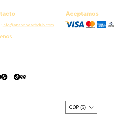
tacto
Aceptamos
L:
info@anahobeachclub.com
uenos
COP ($)