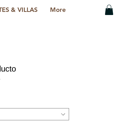
ES & VILLAS
More
ducto
1